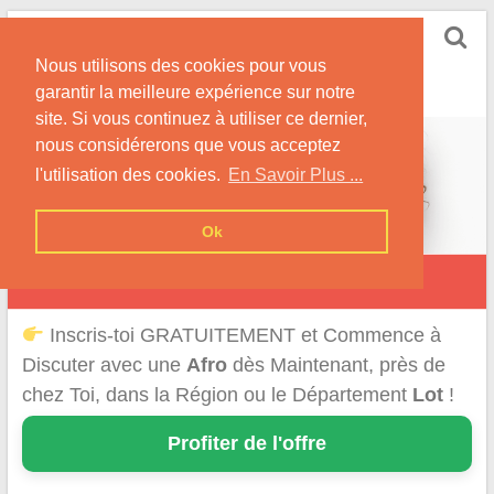
Skip
Rencontrer-Afro
to
Conseils pour des Rencontres Coquines avec des
Nous utilisons des cookies pour vous
content
Afros !
garantir la meilleure expérience sur notre
site. Si vous continuez à utiliser ce dernier,
nous considérerons que vous acceptez
l'utilisation des cookies.
En Savoir Plus ...
Ok
Rencontre d'une Afro dans le Lot
Inscris-toi GRATUITEMENT et Commence à
Discuter avec une
Afro
dès Maintenant, près de
chez Toi, dans la Région ou le Département
Lot
!
Profiter de l'offre