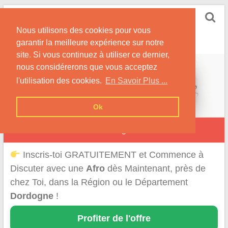
Skip
Rencontrer-Afro
to
Conseils pour des Rencontres Coquines avec des
Nous utilisons des cookies pour vous
content
Afros !
garantir la meilleure expérience sur notre
site. Si vous continuez à utiliser ce dernier,
nous considérerons que vous acceptez
l'utilisation des cookies.
En Savoir Plus ...
Ok
Rencontre d'une Afro en Dordogne
Inscris-toi GRATUITEMENT et Commence à
Discuter avec une
Afro
dès Maintenant, près de
chez Toi, dans la Région ou le Département
Dordogne
!
Profiter de l'offre