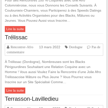
Pour des Rencontres 100 % Coquines avec une Afro
Colomniéroise, nous vous Donnons les Conseils Suivants. À
Coulounieix-Chamiers, vous Participerez à des Speeds Datings
ou à des Activités Organisées pour des Blacks, Mâtures ou
Jeunes. Vous Pouvez Aussi vous Inscrire…
Lire la suite
Trélissac
13 mars 2022
Rencontrer-Afro
Dordogne
Pas de
commentaire
À Trélissac (Dordogne), Nombreuses sont les Blacks
Périgourdines Souhaitant une Relation Coquine avec un
Homme ! Vous aussi Voulez Faire la Rencontre d’une Jolie Afro
Trélissacoise Mâture ou Plus Jeune ? Vous Pourrez vous
Inscrire sur un Site Spécialisé Comme…
Lire la suite
Terrasson-Lavilledieu