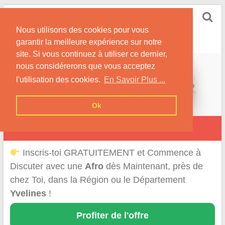
Skip
Rencontrer-Afro
to
Conseils pour des Rencontres Coquines avec des
Nous utilisons des cookies pour vous
content
Afros !
garantir la meilleure expérience sur notre
site. Si vous continuez à utiliser ce dernier,
nous considérerons que vous acceptez
l'utilisation des cookies.
En Savoir Plus ...
Ok
Rencontre d'une Afro dans les Yvelines
Inscris-toi GRATUITEMENT et Commence à
Discuter avec une
Afro
dès Maintenant, près de
chez Toi, dans la Région ou le Département
Yvelines
!
Profiter de l'offre