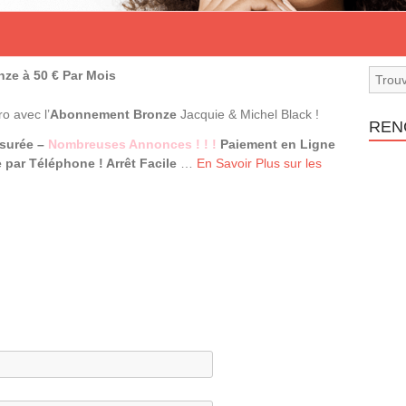
ze à 50 € Par Mois
o avec l’
Abonnement Bronze
Jacquie & Michel Black !
REN
ssurée –
Nombreuses Annonces ! ! !
Paiement en Ligne
 par Téléphone ! Arrêt Facile
…
En Savoir Plus sur les