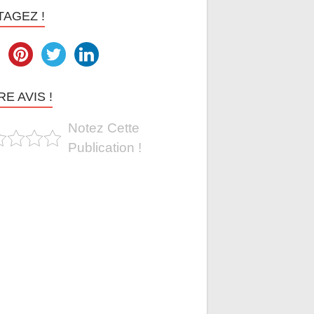
TAGEZ !
E AVIS !
Notez Cette
Publication !