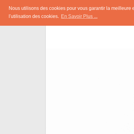
Skip
Rencontrer-Afro
Nous utilisons des cookies pour vous garantir la meilleure 
to
l'utilisation des cookies.
En Savoir Plus ...
content
Conseils pour des Rencontres Coquines a