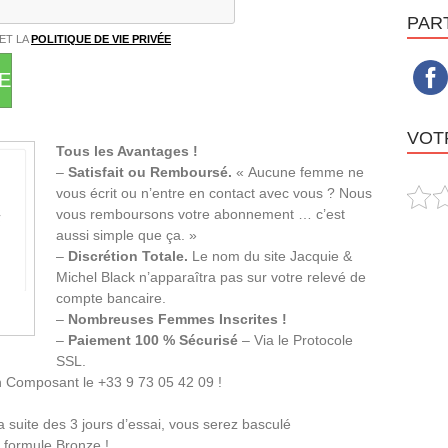
PAR
ET LA
POLITIQUE DE VIE PRIVÉE
E
VOTR
Tous les Avantages !
–
Satisfait ou Remboursé.
« Aucune femme ne
vous écrit ou n’entre en contact avec vous ? Nous
vous remboursons votre abonnement … c’est
aussi simple que ça. »
–
Discrétion Totale.
Le nom du site Jacquie &
Michel Black n’apparaîtra pas sur votre relevé de
compte bancaire.
–
Nombreuses Femmes Inscrites !
–
Paiement 100 % Sécurisé
– Via le Protocole
SSL.
n Composant le +33 9 73 05 42 09 !
a suite des 3 jours d’essai, vous serez basculé
 formule Bronze !