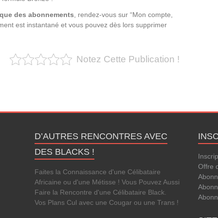
tique des abonnements
, rendez-vous sur “Mon compte,
nt est instantané et vous pouvez dès lors supprimer
Notez Cette Publication !
D’AUTRES RENCONTRES AVEC
INS
DES BLACKS !
Inscri
Offre 
Faites la Connaissance d'une Célibataire
Abonn
Africaine ou d'une Métisse ! Vous Pouvez Aussi
Abonn
Faire la Rencontre d'une Célibataire Black.
Abonn
Vos Plans Cul avec une Cougar ou une Trans !