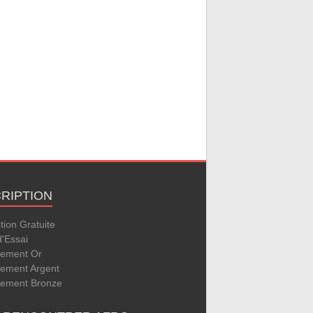
CRIPTION
ption Gratuite
d'Essai
ement Or
ement Argent
ement Bronze