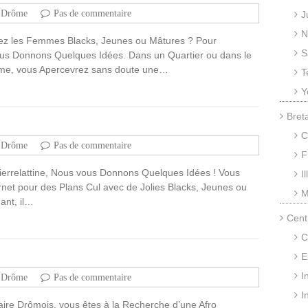
Drôme
Pas de commentaire
J
N
mez les Femmes Blacks, Jeunes ou Mâtures ? Pour
S
us Donnons Quelques Idées. Dans un Quartier ou dans le
ôme, vous Apercevrez sans doute une…
T
Y
Bret
C
Drôme
Pas de commentaire
F
ierrelattine, Nous vous Donnons Quelques Idées ! Vous
I
ernet pour des Plans Cul avec de Jolies Blacks, Jeunes ou
M
ant, il…
Cent
C
E
I
Drôme
Pas de commentaire
I
ire Drômois, vous êtes à la Recherche d’une Afro