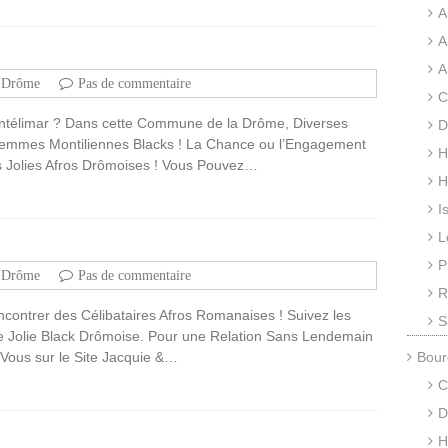
A
A
A
Drôme
Pas de commentaire
C
ontélimar ? Dans cette Commune de la Drôme, Diverses
D
 Femmes Montiliennes Blacks ! La Chance ou l’Engagement
H
s Jolies Afros Drômoises ! Vous Pouvez…
H
I
L
P
Drôme
Pas de commentaire
R
ncontrer des Célibataires Afros Romanaises ! Suivez les
S
ne Jolie Black Drômoise. Pour une Relation Sans Lendemain
Vous sur le Site Jacquie &…
Bour
C
D
H