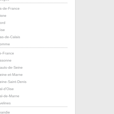
s-de-France
isne
ord
ise
as-de-Calais
omme
de-France
ssonne
auts-de-Seine
eine-et-Marne
eine-Saint-Denis
al-d'Oise
al-de-Marne
velines
mandie