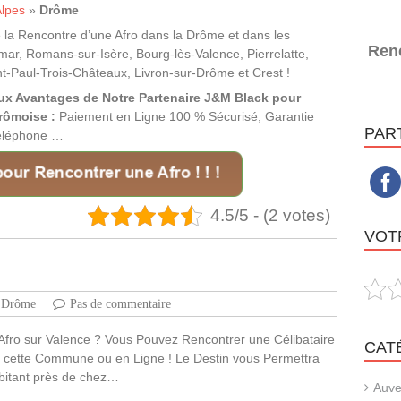
lpes
»
Drôme
 la Rencontre d’une Afro dans la Drôme et dans les
Renc
ar, Romans-sur-Isère, Bourg-lès-Valence, Pierrelatte,
t-Paul-Trois-Châteaux, Livron-sur-Drôme et Crest !
ux Avantages de Notre Partenaire J&M Black pour
rômoise :
Paiement en Ligne 100 % Sécurisé, Garantie
PAR
Téléphone …
4.5/5 - (2 votes)
VOTR
Drôme
Pas de commentaire
Afro sur Valence ? Vous Pouvez Rencontrer une Célibataire
CAT
s cette Commune ou en Ligne ! Le Destin vous Permettra
abitant près de chez…
Auve