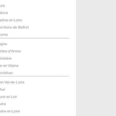
ura
ièvre
aône-et-Loire
erritoire de Belfort
onne
agne
ôtes-d'Armor
inistère
lle-et-Vilaine
orbihan
re-Val-de-Loire
her
ure-et-Loir
ndre
ndre-et-Loire