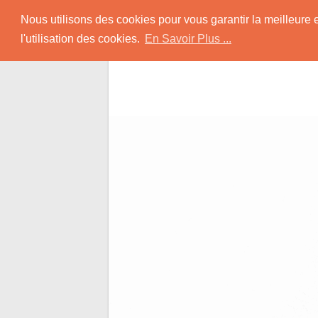
Skip
Rencontrer-Afro
Nous utilisons des cookies pour vous garantir la meilleure 
to
l'utilisation des cookies.
En Savoir Plus ...
content
Conseils pour des Rencontres Coquines a