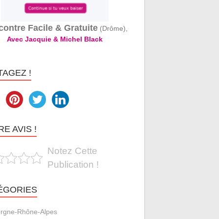
ontre Facile & Gratuite
(Drôme),
Avec Jacquie & Michel Black
TAGEZ !
E AVIS !
Notez Cette
Publication !
ÉGORIES
rgne-Rhône-Alpes