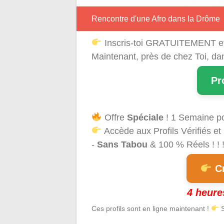
Rencontre d'une Afro dans la Drôme
Inscris-toi GRATUITEMENT e
Maintenant, près de chez Toi, d
Pr
Offre
Spéciale
! 1 Semaine p
Accède aux Profils Vérifiés et
-
Sans Tabou
& 100 % Réels ! ! 
Cr
4 heure
Ces profils sont en ligne maintenant !
S