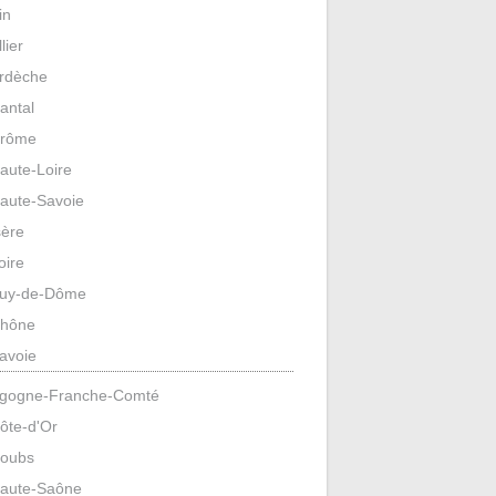
in
llier
rdèche
antal
rôme
aute-Loire
aute-Savoie
sère
oire
uy-de-Dôme
hône
avoie
gogne-Franche-Comté
ôte-d'Or
oubs
aute-Saône