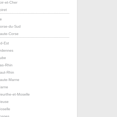
oir-et-Cher
oiret
e
orse-du-Sud
aute-Corse
d-Est
rdennes
ube
as-Rhin
aut-Rhin
aute-Marne
arne
eurthe-et-Moselle
euse
oselle
osges