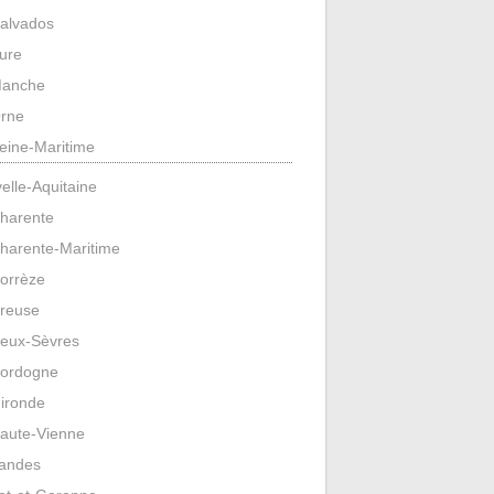
alvados
ure
anche
rne
eine-Maritime
elle-Aquitaine
harente
harente-Maritime
orrèze
reuse
eux-Sèvres
ordogne
ironde
aute-Vienne
andes