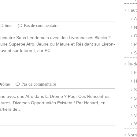
Haut
A
Drôme
Pas de commentaire
N
O
ncontre Sans Lendemain avec des Livronnaises Blacks ?
’une Superbe Afro, Jeune ou Mâture et Résidant sur Livron-
P
uvent sur Internet, sur PC…
S
Île-
E
H
Drôme
Pas de commentaire
S
ine avec une Afro dans la Drôme ? Pour Ces Rencontres
S
ures, Diverses Opportunités Existent ! Par Hasard, en
V
artiers de…
V
Y
Nor