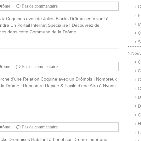
Drôme
Pas de commentaire
C
E
s & Coquines avec de Jolies Blacks Drômoises Vivant à
M
dre Un Portail Internet Spécialisé ! Découvrez de
Âges dans cette Commune de la Drôme…
O
S
Nouv
C
Drôme
Pas de commentaire
C
herche d’une Relation Coquine avec un Drômois ! Nombreux
C
 la Drôme ! Rencontre Rapide & Facile d’une Afro à Nyons
C
D
D
G
H
Drôme
Pas de commentaire
L
cks Drômoises Habitant à Loriol-sur-Drôme, pour une