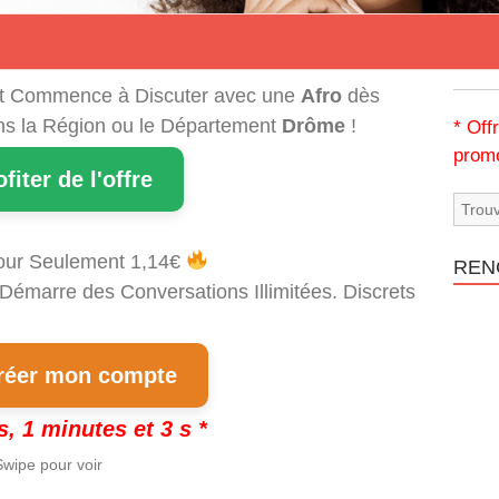
t Commence à Discuter avec une
Afro
dès
ans la Région ou le Département
Drôme
!
* Off
promo
ofiter de l'offre
our Seulement 1,14€
REN
 Démarre des Conversations Illimitées. Discrets
!
éer mon compte
s, 1 minutes et 2 s *
wipe pour voir