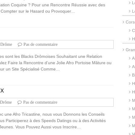
L
lation Coquine ? Pour une Rencontre Réussie avec des
 Compter sur le Hasard ou Provoquer…
L
Cors
C
H
Drôme
Pas de commentaire
Gran
s sont les Blacks Drômoises Souhaitant une Relation
A
z Faire la Rencontre d’une Jolie Afro Portoise Mâture ou
A
 sur un Site Spécialisé Comme…
B
H
ux
H
M
Drôme
Pas de commentaire
M
 une Afro Tricastine, nous vous Donnons les Conseils
M
us Participerez à des Speeds Datings ou à des Activités
M
Jeunes. Vous Pouvez Aussi vous Inscrire…
V