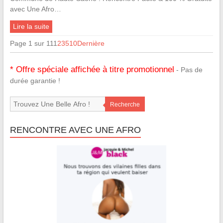
avec Une Afro…
Lire la suite
Page 1 sur 11
1
2
3
5
10
Dernière
* Offre spéciale affichée à titre promotionnel
- Pas de
durée garantie !
Recherche
RENCONTRE AVEC UNE AFRO