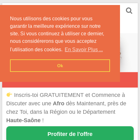
Skip
Rencontrer-Afro
to
Conseils pour des Rencontres Coquines avec des
Nous utilisons des cookies pour vous
content
Afros !
garantir la meilleure expérience sur notre
site. Si vous continuez à utiliser ce dernier,
nous considérerons que vous acceptez
l'utilisation des cookies.
En Savoir Plus ...
Ok
Rencontre d'une Afro en Haute-Saône
Inscris-toi GRATUITEMENT et Commence à
Discuter avec une
Afro
dès Maintenant, près de
chez Toi, dans la Région ou le Département
Haute-Saône
!
Profiter de l'offre