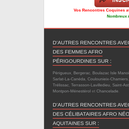
Vos Rencontres Coquines ave
Nombreux Av
D’AUTRES RENCONTRES AVE
DES FEMMES AFRO
PÉRIGOURDINES SUR :
Périgueux
,
Bergerac
,
Boulazac Isle Manoi
Sarlat-La-Canéda
,
Coulounieix-Chamiers
,
Trélissac
,
Terrasson-Lavilledieu
,
Saint-Ast
Montpon-Ménestérol
et
Chancelade
.
D’AUTRES RENCONTRES AVE
DES CÉLIBATAIRES AFRO NÉO
AQUITAINES SUR :