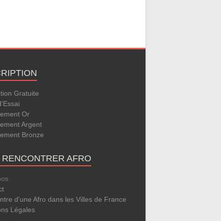
CRIPTION
ption Gratuite
d'Essai
ement Or
ement Argent
ement Bronze
E RENCONTRER AFRO
pos
ct
tre d'une Afro dans les Villes de France
ons Légales