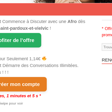
t Commence à Discuter avec une
Afro
dès
aint-pardoux-et-vielvic
!
* Off
promo
ofiter de l'offre
our Seulement 1,14€
REN
t Démarre des Conversations Illimitées.
! ! !
éer mon compte
es, 1 minutes et 4 s *
wipe pour voir