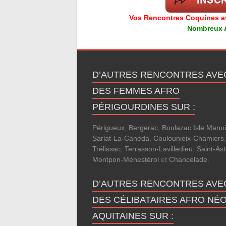
Vos Rencontres Coquines ave
Nombreux Av
D’AUTRES RENCONTRES AVE
DES FEMMES AFRO
PÉRIGOURDINES SUR :
Périgueux
,
Bergerac
,
Boulazac Isle Manoi
Sarlat-La-Canéda
,
Coulounieix-Chamiers
,
Trélissac
,
Terrasson-Lavilledieu
,
Saint-Ast
Montpon-Ménestérol
et
Chancelade
.
D’AUTRES RENCONTRES AVE
DES CÉLIBATAIRES AFRO NÉO
AQUITAINES SUR :