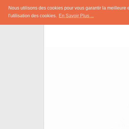
Skip
Rencontrer-Afro
Nous utilisons des cookies pour vous garantir la meilleure 
to
l'utilisation des cookies.
En Savoir Plus ...
content
Conseils pour des Rencontres Coquines a