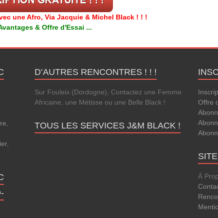
c une Afro, Via Jacquie & Michel Black ! ! !
antages & Offre d'Essai ...
C
D’AUTRES RENCONTRES ! ! !
INS
Sur Fouleix (Dordogne), Contactez une Femme
Inscri
Africaine, une Métisse ou une Belle Black !
Offre 
Abonn
Abonn
re
,
TOUS LES SERVICES J&M BLACK !
Abonn
ier
,
SIT
C
À Pro
Conta
-
Rencon
Menti