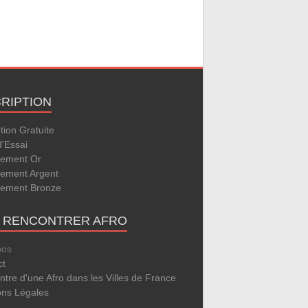
CRIPTION
ption Gratuite
d'Essai
ement Or
ement Argent
ement Bronze
E RENCONTRER AFRO
pos
ct
tre d'une Afro dans les Villes de France
ons Légales