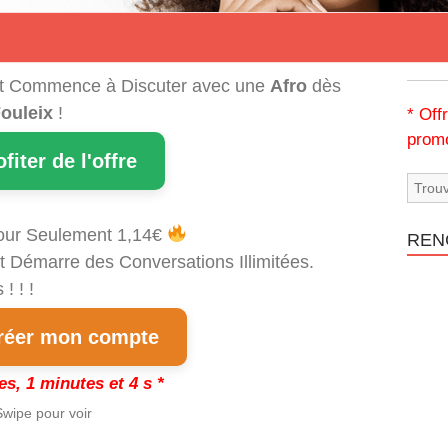
t Commence à Discuter avec une
Afro
dès
ouleix
!
* Off
promo
ofiter de l'offre
our Seulement 1,14€
REN
t Démarre des Conversations Illimitées.
! ! !
éer mon compte
es, 1 minutes et 3 s *
wipe pour voir