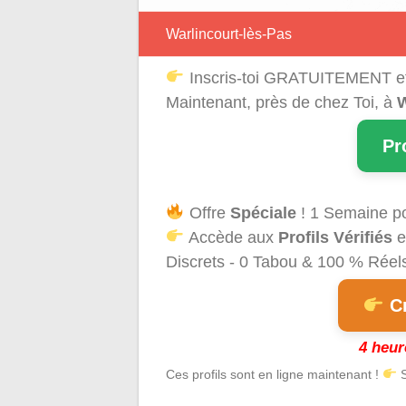
Warlincourt-lès-Pas
Inscris-toi GRATUITEMENT e
Maintenant, près de chez Toi, à
W
Pr
Offre
Spéciale
! 1 Semaine p
Accède aux
Profils Vérifiés
e
Discrets - 0 Tabou & 100 % Réels 
Cr
4 heur
Ces profils sont en ligne maintenant !
S