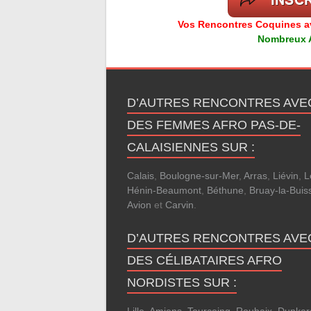
Vos Rencontres Coquines ave
Nombreux Av
D’AUTRES RENCONTRES AVE
DES FEMMES AFRO PAS-DE-
CALAISIENNES SUR :
Calais
,
Boulogne-sur-Mer
,
Arras
,
Liévin
,
L
Hénin-Beaumont
,
Béthune
,
Bruay-la-Buis
Avion
et
Carvin
.
D’AUTRES RENCONTRES AVE
DES CÉLIBATAIRES AFRO
NORDISTES SUR :
Lille
,
Amiens
,
Tourcoing
,
Roubaix
,
Dunker