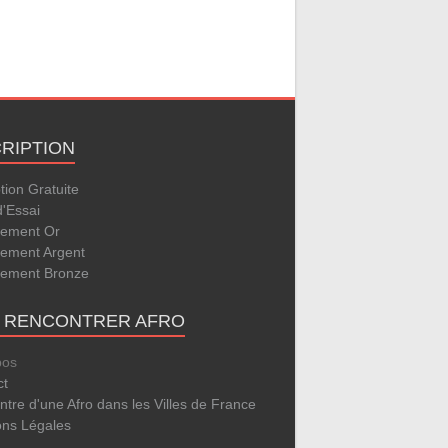
CRIPTION
ption Gratuite
d'Essai
ement Or
ement Argent
ement Bronze
E RENCONTRER AFRO
pos
ct
tre d'une Afro dans les Villes de France
ons Légales