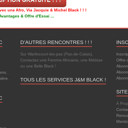
c une Afro, Via Jacquie & Michel Black ! ! !
antages & Offre d'Essai ...
C
D’AUTRES RENCONTRES ! ! !
INS
Sur Warlincourt-les-pas (Pas-de-Calais),
Inscri
Contactez une Femme Africaine, une Métisse
Offre 
ou une Belle Black !
Abonn
Abonn
ens
,
Abonn
sière
,
TOUS LES SERVICES J&M BLACK !
SIT
C
À Pro
Conta
Rencon
Menti
que
,