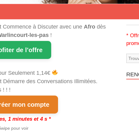
t Commence à Discuter avec une
Afro
dès
arlincourt-les-pas
!
* Off
promo
ofiter de l'offre
our Seulement 1,14€
REN
t Démarre des Conversations Illimitées.
! ! !
éer mon compte
es, 1 minutes et 3 s *
wipe pour voir