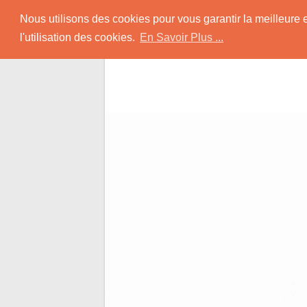
Skip
Rencontrer-Afro
Nous utilisons des cookies pour vous garantir la meilleure 
to
l'utilisation des cookies.
En Savoir Plus ...
content
Conseils pour des Rencontres Coquines a