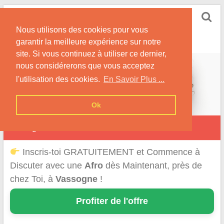
Skip
Rencontrer-Afro
to
Conseils pour des Rencontres Coquines avec des
Nous utilisons des cookies pour vous
content
Afros !
garantir la meilleure expérience sur notre
site. Si vous continuez à utiliser ce dernier,
nous considérerons que vous acceptez
l'utilisation des cookies.
En Savoir Plus ...
Ok
Vassogne
Inscris-toi GRATUITEMENT et Commence à
Discuter avec une
Afro
dès Maintenant, près de
chez Toi, à
Vassogne
!
Profiter de l'offre