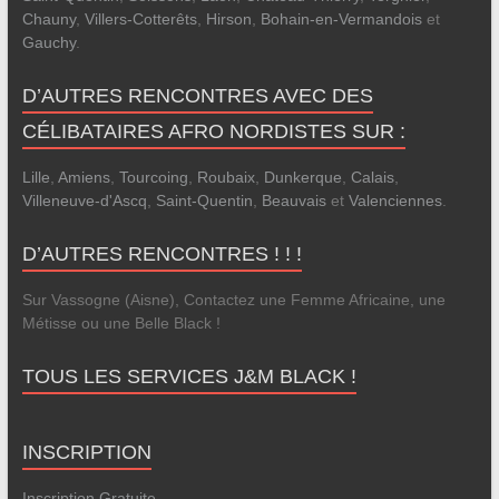
Chauny
,
Villers-Cotterêts
,
Hirson
,
Bohain-en-Vermandois
et
Gauchy
.
D’AUTRES RENCONTRES AVEC DES
CÉLIBATAIRES AFRO NORDISTES SUR :
Lille
,
Amiens
,
Tourcoing
,
Roubaix
,
Dunkerque
,
Calais
,
Villeneuve-d'Ascq
,
Saint-Quentin
,
Beauvais
et
Valenciennes
.
D’AUTRES RENCONTRES ! ! !
Sur Vassogne (Aisne), Contactez une Femme Africaine, une
Métisse ou une Belle Black !
TOUS LES SERVICES J&M BLACK !
INSCRIPTION
Inscription Gratuite