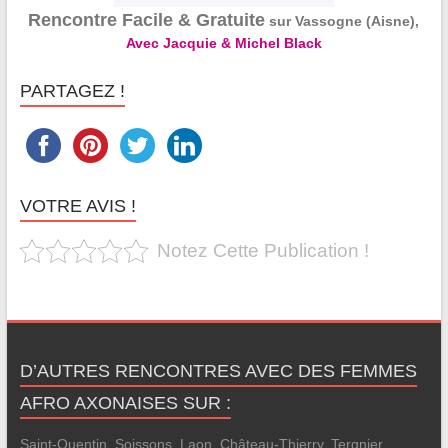
Rencontre Facile & Gratuite
sur Vassogne (Aisne),
Avec Jacquie & Michel Black
PARTAGEZ !
VOTRE AVIS !
Notez Cette Publication !
D’AUTRES RENCONTRES AVEC DES FEMMES
AFRO AXONAISES SUR :
Saint-Quentin
,
Soissons
,
Laon
,
Château-Thierry
,
Tergnier
,