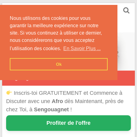
Skip
Rencontrer-Afro
to
Conseils pour des Rencontres Coquines avec des
Nous utilisons des cookies pour vous
content
Afros !
garantir la meilleure expérience sur notre
site. Si vous continuez à utiliser ce dernier,
nous considérerons que vous acceptez
l'utilisation des cookies.
En Savoir Plus ...
Ok
Sengouagnet
Inscris-toi GRATUITEMENT et Commence à
Discuter avec une
Afro
dès Maintenant, près de
chez Toi, à
Sengouagnet
!
Profiter de l'offre