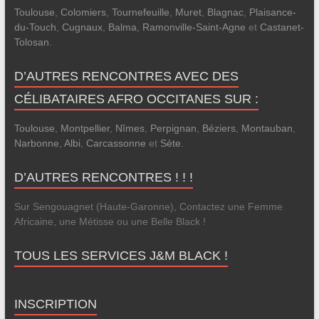
Toulouse
,
Colomiers
,
Tournefeuille
,
Muret
,
Blagnac
,
Plaisance-
du-Touch
,
Cugnaux
,
Balma
,
Ramonville-Saint-Agne
et
Castanet-
Tolosan
.
D’AUTRES RENCONTRES AVEC DES
CÉLIBATAIRES AFRO OCCITANES SUR :
Toulouse
,
Montpellier
,
Nîmes
,
Perpignan
,
Béziers
,
Montauban
,
Narbonne
,
Albi
,
Carcassonne
et
Sète
.
D’AUTRES RENCONTRES ! ! !
Sur Sengouagnet (Haute-Garonne), Contactez une Femme
Africaine, une Métisse ou une Belle Black !
TOUS LES SERVICES J&M BLACK !
INSCRIPTION