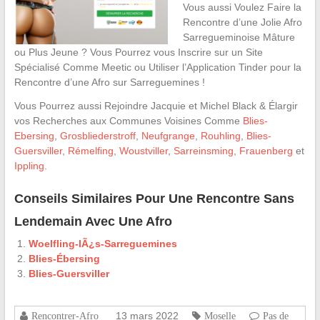
Vous aussi Voulez Faire la
Rencontre d’une Jolie Afro
Sarregueminoise Mâture
ou Plus Jeune ? Vous Pourrez vous Inscrire sur un Site
Spécialisé Comme Meetic ou Utiliser l’Application Tinder pour la
Rencontre d’une Afro sur Sarreguemines !
Vous Pourrez aussi Rejoindre Jacquie et Michel Black & Élargir
vos Recherches aux Communes Voisines Comme
Blies-
Ebersing
,
Grosbliederstroff
,
Neufgrange
,
Rouhling
,
Blies-
Guersviller
,
Rémelfing
,
Woustviller
,
Sarreinsming
,
Frauenberg
et
Ippling
.
Conseils Similaires Pour Une Rencontre Sans
Lendemain Avec Une Afro
Woelfling-lÃ¿s-Sarreguemines
Blies-Ébersing
Blies-Guersviller
13 mars 2022
Rencontrer-Afro
Moselle
Pas de