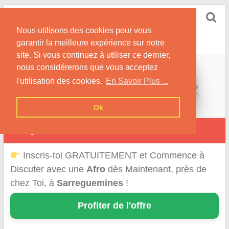
Skip
Rencontrer-Afro
to
Conseils pour des Rencontres Coquines avec des
Nous utilisons des cookies pour vous
content
Afros !
garantir la meilleure expérience sur notre
site. Si vous continuez à utiliser ce dernier,
nous considérerons que vous acceptez
l'utilisation des cookies.
En Savoir Plus ...
Ok
Sarreguemines
Inscris-toi GRATUITEMENT et Commence à
Discuter avec une
Afro
dès Maintenant, près de
chez Toi, à
Sarreguemines
!
Profiter de l'offre