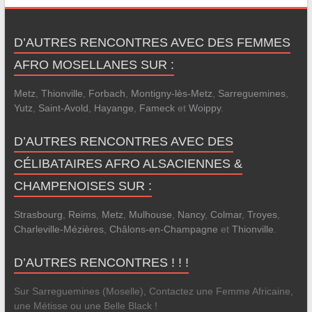
D’AUTRES RENCONTRES AVEC DES FEMMES
AFRO MOSELLANES SUR :
Metz
,
Thionville
,
Forbach
,
Montigny-lès-Metz
,
Sarreguemines
,
Yutz
,
Saint-Avold
,
Hayange
,
Fameck
et
Woippy
.
D’AUTRES RENCONTRES AVEC DES
CÉLIBATAIRES AFRO ALSACIENNES &
CHAMPENOISES SUR :
Strasbourg
,
Reims
,
Metz
,
Mulhouse
,
Nancy
,
Colmar
,
Troyes
,
Charleville-Mézières
,
Châlons-en-Champagne
et
Thionville
.
D’AUTRES RENCONTRES ! ! !
Sur Sarreguemines (Moselle), Contactez une Femme Africaine,
une Métisse ou une Belle Black !