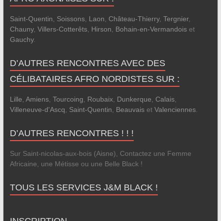
Saint-Quentin
,
Soissons
,
Laon
,
Château-Thierry
,
Tergnier
,
Chauny
,
Villers-Cotterêts
,
Hirson
,
Bohain-en-Vermandois
et
Gauchy
.
D’AUTRES RENCONTRES AVEC DES
CÉLIBATAIRES AFRO NORDISTES SUR :
Lille
,
Amiens
,
Tourcoing
,
Roubaix
,
Dunkerque
,
Calais
,
Villeneuve-d'Ascq
,
Saint-Quentin
,
Beauvais
et
Valenciennes
.
D’AUTRES RENCONTRES ! ! !
Sur Saint-nicolas-aux-bois (Aisne), Contactez une Femme
Africaine, une Métisse ou une Belle Black !
TOUS LES SERVICES J&M BLACK !