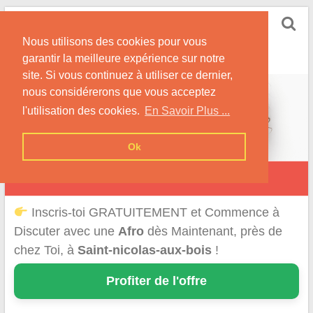
Skip
Rencontrer-Afro
to
Conseils pour des Rencontres Coquines avec des
Nous utilisons des cookies pour vous
content
Afros !
garantir la meilleure expérience sur notre
site. Si vous continuez à utiliser ce dernier,
nous considérerons que vous acceptez
l'utilisation des cookies.
En Savoir Plus ...
Ok
Saint-Nicolas-aux-Bois
Inscris-toi GRATUITEMENT et Commence à
Discuter avec une
Afro
dès Maintenant, près de
chez Toi, à
Saint-nicolas-aux-bois
!
Profiter de l'offre