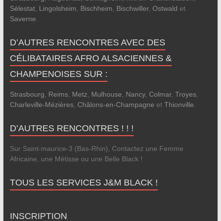
Sélestat
,
Lingolsheim
,
Bischheim
,
Bischwiller
,
Ostwald
et
Saverne
.
D’AUTRES RENCONTRES AVEC DES
CÉLIBATAIRES AFRO ALSACIENNES &
CHAMPENOISES SUR :
Strasbourg
,
Reims
,
Metz
,
Mulhouse
,
Nancy
,
Colmar
,
Troyes
,
Charleville-Mézières
,
Châlons-en-Champagne
et
Thionville
.
D’AUTRES RENCONTRES ! ! !
Sur Saint-maurice-3 (Bas-Rhin), Contactez une Femme
Africaine, une Métisse ou une Belle Black !
TOUS LES SERVICES J&M BLACK !
INSCRIPTION