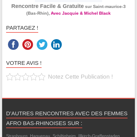
Rencontre Facile & Gratuite
sur Saint-maurice-3
(Bas-Rhin),
Avec Jacquie & Michel Black
PARTAGEZ !
VOTRE AVIS !
Notez Cette Publication !
D’AUTRES RENCONTRES AVEC DES FEMMES
AFRO BAS-RHINOISES SUR :
Strasbourg
,
Haguenau
,
Schiltigheim
,
Illkirch-Graffenstaden
,