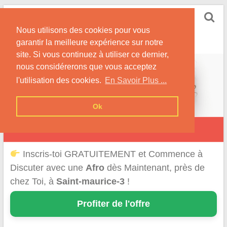
Skip
Rencontrer-Afro
to
Conseils pour des Rencontres Coquines avec des
Nous utilisons des cookies pour vous
content
Afros !
garantir la meilleure expérience sur notre
site. Si vous continuez à utiliser ce dernier,
nous considérerons que vous acceptez
l'utilisation des cookies.
En Savoir Plus ...
Ok
Saint-Maurice
Inscris-toi GRATUITEMENT et Commence à
Discuter avec une
Afro
dès Maintenant, près de
chez Toi, à
Saint-maurice-3
!
Profiter de l'offre