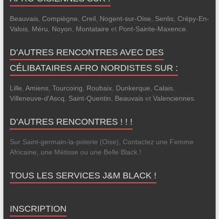
Beauvais
,
Compiègne
,
Creil
,
Nogent-sur-Oise
,
Senlis
,
Crépy-En-
Valois
,
Méru
,
Noyon
,
Montataire
et
Pont-Sainte-Maxence
.
D’AUTRES RENCONTRES AVEC DES
CÉLIBATAIRES AFRO NORDISTES SUR :
Lille
,
Amiens
,
Tourcoing
,
Roubaix
,
Dunkerque
,
Calais
,
Villeneuve-d'Ascq
,
Saint-Quentin
,
Beauvais
et
Valenciennes
.
D’AUTRES RENCONTRES ! ! !
Sur Saint-germain-la-poterie (Oise), Contactez une Femme
Africaine, une Métisse ou une Belle Black !
TOUS LES SERVICES J&M BLACK !
INSCRIPTION