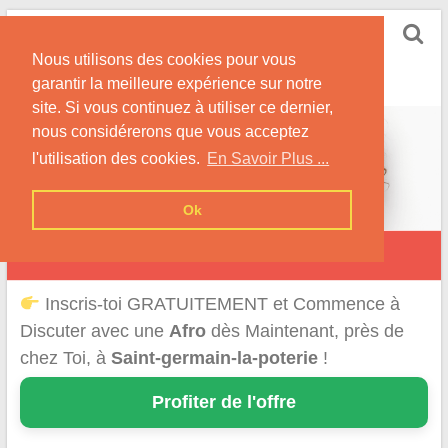
Skip
Rencontrer-Afro
to
Conseils pour des Rencontres Coquines avec des
Nous utilisons des cookies pour vous
content
Afros !
garantir la meilleure expérience sur notre
site. Si vous continuez à utiliser ce dernier,
nous considérerons que vous acceptez
l'utilisation des cookies.
En Savoir Plus ...
Ok
Saint-Germain-la-Poterie
Inscris-toi GRATUITEMENT et Commence à
Discuter avec une
Afro
dès Maintenant, près de
chez Toi, à
Saint-germain-la-poterie
!
Profiter de l'offre