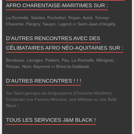
AFRO CHARENTAISE-MARITIMES SUR :
La Rochelle
,
Saintes
,
Rochefort
,
Royan
,
Aytré
,
Tonnay-
Charente
,
Périgny
,
Saujon
,
Lagord
et
Saint-Jean-d'Angély
.
D’AUTRES RENCONTRES AVEC DES
CÉLIBATAIRES AFRO NÉO-AQUITAINES SUR :
Bordeaux
,
Limoges
,
Poitiers
,
Pau
,
La Rochelle
,
Mérignac
,
Pessac
,
Niort
,
Bayonne
et
Brive-la-Gaillarde
.
D’AUTRES RENCONTRES ! ! !
Sur Saint-georges-de-longuepierre (Charente-Maritime),
Contactez une Femme Africaine, une Métisse ou une Belle
Black !
TOUS LES SERVICES J&M BLACK !