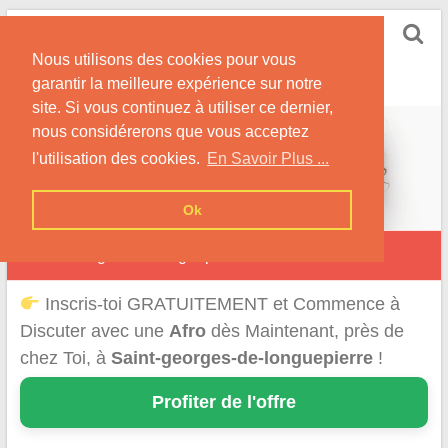
Skip
Rencontrer-Afro
to
Conseils pour des Rencontres Coquines avec des
Nous utilisons des cookies pour vous
content
Afros !
garantir la meilleure expérience sur notre
site. Si vous continuez à utiliser ce dernier,
nous considérerons que vous acceptez
l'utilisation des cookies.
En Savoir Plus ...
Ok
Saint-Georges-de-Longuepierre
Inscris-toi GRATUITEMENT et Commence à
Discuter avec une
Afro
dès Maintenant, près de
chez Toi, à
Saint-georges-de-longuepierre
!
Profiter de l'offre