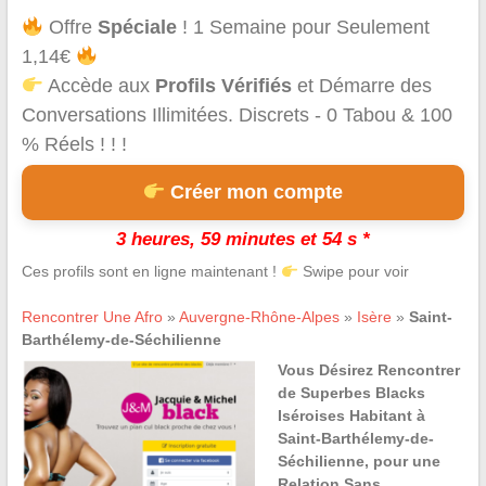
Offre
Spéciale
! 1 Semaine pour Seulement
1,14€
Accède aux
Profils Vérifiés
et Démarre des
Conversations Illimitées. Discrets - 0 Tabou & 100
% Réels ! ! !
Créer mon compte
3 heures, 59 minutes et 54 s *
Ces profils sont en ligne maintenant !
Swipe pour voir
Rencontrer Une Afro
»
Auvergne-Rhône-Alpes
»
Isère
»
Saint-
Barthélemy-de-Séchilienne
Vous Désirez Rencontrer
de Superbes Blacks
Iséroises Habitant à
Saint-Barthélemy-de-
Séchilienne, pour une
Relation Sans