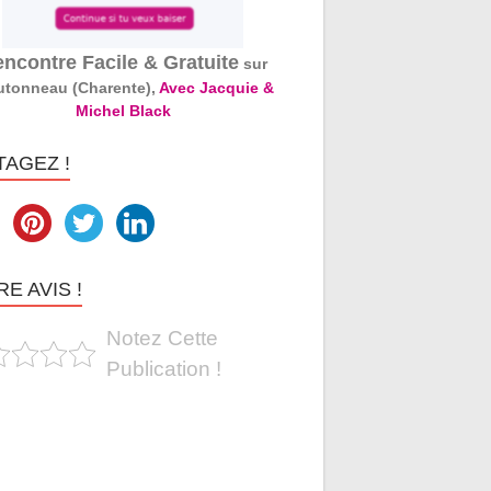
ncontre Facile & Gratuite
sur
tonneau (Charente),
Avec Jacquie &
Michel Black
TAGEZ !
E AVIS !
Notez Cette
Publication !