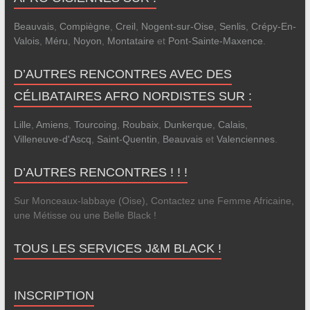
Beauvais
,
Compiègne
,
Creil
,
Nogent-sur-Oise
,
Senlis
,
Crépy-En-
Valois
,
Méru
,
Noyon
,
Montataire
et
Pont-Sainte-Maxence
.
D’AUTRES RENCONTRES AVEC DES
CÉLIBATAIRES AFRO NORDISTES SUR :
Lille
,
Amiens
,
Tourcoing
,
Roubaix
,
Dunkerque
,
Calais
,
Villeneuve-d'Ascq
,
Saint-Quentin
,
Beauvais
et
Valenciennes
.
D’AUTRES RENCONTRES ! ! !
Sur Monceaux-labbaye (Oise), Contactez une Femme Africaine,
une Métisse ou une Belle Black !
TOUS LES SERVICES J&M BLACK !
INSCRIPTION