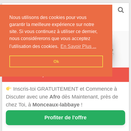
Skip
Rencontrer-Afro
to
Conseils pour des Rencontres Coquines avec des
Nous utilisons des cookies pour vous
content
Afros !
garantir la meilleure expérience sur notre
site. Si vous continuez à utiliser ce dernier,
nous considérerons que vous acceptez
l'utilisation des cookies.
En Savoir Plus ...
Ok
Monceaux-l’Abbaye
Inscris-toi GRATUITEMENT et Commence à
Discuter avec une
Afro
dès Maintenant, près de
chez Toi, à
Monceaux-labbaye
!
Profiter de l'offre