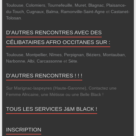
Toulouse
,
Colomiers
,
Tournefeuille
,
Muret
,
Blagnac
,
Plaisance-
du-Touch
,
Cugnaux
,
Balma
,
Ramonville-Saint-Agne
et
Castanet-
Tolosan
.
D’AUTRES RENCONTRES AVEC DES
CÉLIBATAIRES AFRO OCCITANES SUR :
Toulouse
,
Montpellier
,
Nîmes
,
Perpignan
,
Béziers
,
Montauban
,
Narbonne
,
Albi
,
Carcassonne
et
Sète
.
D’AUTRES RENCONTRES ! ! !
Sur Marignac-laspeyres (Haute-Garonne), Contactez une
Femme Africaine, une Métisse ou une Belle Black !
TOUS LES SERVICES J&M BLACK !
INSCRIPTION