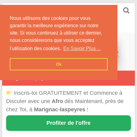
Skip
Rencontrer-Afro
to
Conseils pour des Rencontres Coquines avec des
Nous utilisons des cookies pour vous
content
Afros !
garantir la meilleure expérience sur notre
site. Si vous continuez à utiliser ce dernier,
nous considérerons que vous acceptez
l'utilisation des cookies.
En Savoir Plus ...
Ok
Marignac-Laspeyres
Inscris-toi GRATUITEMENT et Commence à
Discuter avec une
Afro
dès Maintenant, près de
chez Toi, à
Marignac-laspeyres
!
Profiter de l'offre