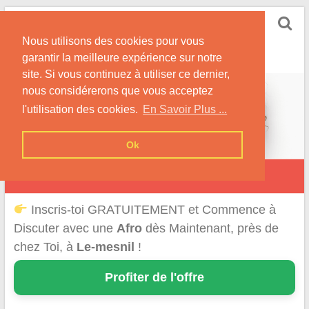
Skip
Rencontrer-Afro
to
Conseils pour des Rencontres Coquines avec des
Nous utilisons des cookies pour vous
content
Afros !
garantir la meilleure expérience sur notre
site. Si vous continuez à utiliser ce dernier,
nous considérerons que vous acceptez
l'utilisation des cookies.
En Savoir Plus ...
Ok
Le Mesnil
Inscris-toi GRATUITEMENT et Commence à
Discuter avec une
Afro
dès Maintenant, près de
chez Toi, à
Le-mesnil
!
Profiter de l'offre