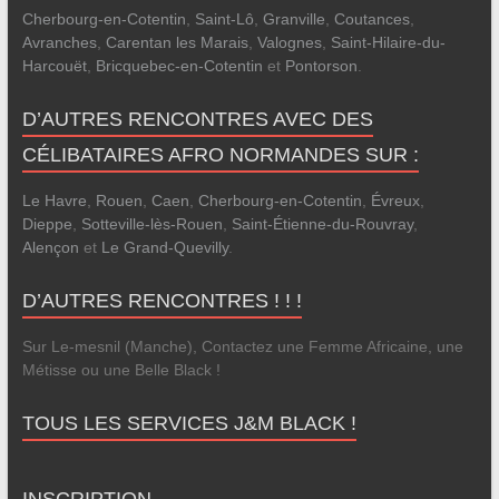
Cherbourg-en-Cotentin
,
Saint-Lô
,
Granville
,
Coutances
,
Avranches
,
Carentan les Marais
,
Valognes
,
Saint-Hilaire-du-
Harcouët
,
Bricquebec-en-Cotentin
et
Pontorson
.
D’AUTRES RENCONTRES AVEC DES
CÉLIBATAIRES AFRO NORMANDES SUR :
Le Havre
,
Rouen
,
Caen
,
Cherbourg-en-Cotentin
,
Évreux
,
Dieppe
,
Sotteville-lès-Rouen
,
Saint-Étienne-du-Rouvray
,
Alençon
et
Le Grand-Quevilly
.
D’AUTRES RENCONTRES ! ! !
Sur Le-mesnil (Manche), Contactez une Femme Africaine, une
Métisse ou une Belle Black !
TOUS LES SERVICES J&M BLACK !