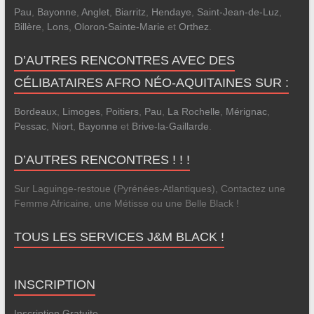
Pau
,
Bayonne
,
Anglet
,
Biarritz
,
Hendaye
,
Saint-Jean-de-Luz
,
Billère
,
Lons
,
Oloron-Sainte-Marie
et
Orthez
.
D’AUTRES RENCONTRES AVEC DES
CÉLIBATAIRES AFRO NÉO-AQUITAINES SUR :
Bordeaux
,
Limoges
,
Poitiers
,
Pau
,
La Rochelle
,
Mérignac
,
Pessac
,
Niort
,
Bayonne
et
Brive-la-Gaillarde
.
D’AUTRES RENCONTRES ! ! !
Sur Laguinge-restoue (Pyrénées-Atlantiques), Contactez une
Femme Africaine, une Métisse ou une Belle Black !
TOUS LES SERVICES J&M BLACK !
INSCRIPTION
Inscription Gratuite