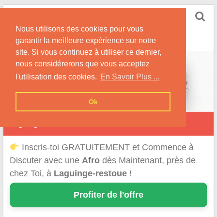
Skip
Rencontrer-Afro
to
Conseils pour des Rencontres Coquines avec des
Nous utilisons des cookies pour vous
content
Afros !
garantir la meilleure expérience sur notre
site. Si vous continuez à utiliser ce dernier,
nous considérerons que vous acceptez
l'utilisation des cookies.
En Savoir Plus ...
Ok
Laguinge-Restoue
Inscris-toi GRATUITEMENT et Commence à
Discuter avec une
Afro
dès Maintenant, près de
chez Toi, à
Laguinge-restoue
!
Profiter de l'offre