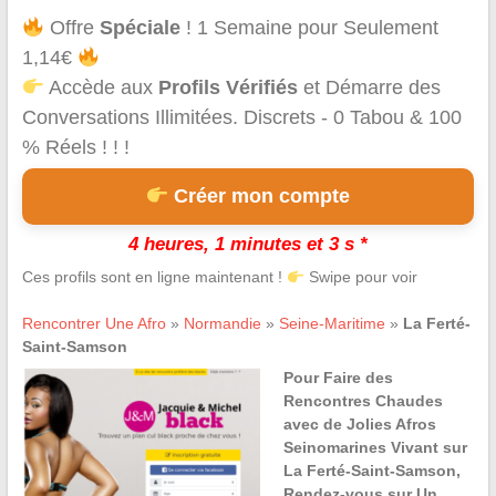
Offre
Spéciale
! 1 Semaine pour Seulement
1,14€
Accède aux
Profils Vérifiés
et Démarre des
Conversations Illimitées. Discrets - 0 Tabou & 100
% Réels ! ! !
Créer mon compte
4 heures, 1 minutes et 3 s *
Ces profils sont en ligne maintenant !
Swipe pour voir
Rencontrer Une Afro
»
Normandie
»
Seine-Maritime
»
La Ferté-
Saint-Samson
Pour Faire des
Rencontres Chaudes
avec de Jolies Afros
Seinomarines Vivant sur
La Ferté-Saint-Samson,
Rendez-vous sur Un