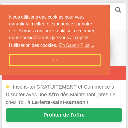
Skip
Rencontrer-Afro
to
Conseils pour des Rencontres Coquines avec des
Nous utilisons des cookies pour vous
content
Afros !
garantir la meilleure expérience sur notre
site. Si vous continuez à utiliser ce dernier,
nous considérerons que vous acceptez
l'utilisation des cookies.
En Savoir Plus ...
Ok
La Ferté-Saint-Samson
Inscris-toi GRATUITEMENT et Commence à
Discuter avec une
Afro
dès Maintenant, près de
chez Toi, à
La-ferte-saint-samson
!
Profiter de l'offre