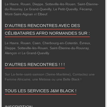
Le Havre
,
Rouen
,
Dieppe
,
Sotteville-lès-Rouen
,
Saint-Étienne-
du-Rouvray
,
Le Grand-Quevilly
,
Le Petit-Quevilly
,
Fécamp
,
Mont-Saint-Aignan
et
Elbeuf
.
D’AUTRES RENCONTRES AVEC DES
CÉLIBATAIRES AFRO NORMANDES SUR :
Le Havre
,
Rouen
,
Caen
,
Cherbourg-en-Cotentin
,
Évreux
,
Dieppe
,
Sotteville-lès-Rouen
,
Saint-Étienne-du-Rouvray
,
Alençon
et
Le Grand-Quevilly
.
D’AUTRES RENCONTRES ! ! !
Sur La-ferte-saint-samson (Seine-Maritime), Contactez une
Femme Africaine, une Métisse ou une Belle Black !
TOUS LES SERVICES J&M BLACK !