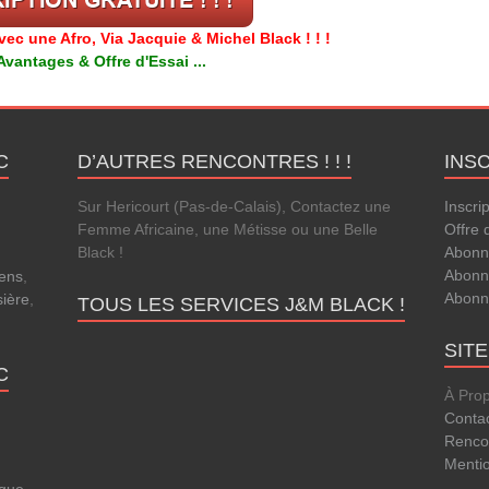
c une Afro, Via Jacquie & Michel Black ! ! !
antages & Offre d'Essai ...
C
D’AUTRES RENCONTRES ! ! !
INS
Sur Hericourt (Pas-de-Calais), Contactez une
Inscri
Femme Africaine, une Métisse ou une Belle
Offre 
Black !
Abonn
Abonn
ens
,
Abonn
sière
,
TOUS LES SERVICES J&M BLACK !
SIT
C
À Pro
Conta
Rencon
Menti
que
,