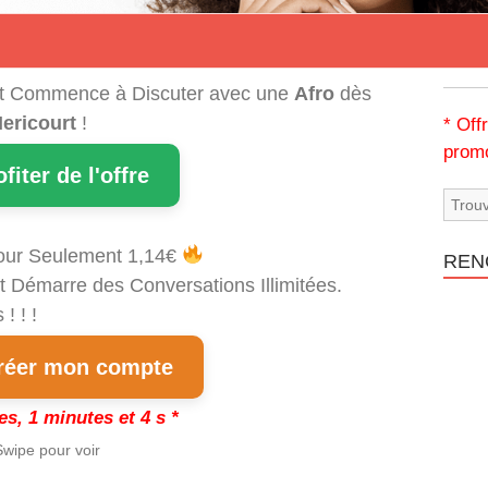
t Commence à Discuter avec une
Afro
dès
ericourt
!
* Off
promo
ofiter de l'offre
our Seulement 1,14€
REN
t Démarre des Conversations Illimitées.
! ! !
éer mon compte
es, 1 minutes et 3 s *
wipe pour voir