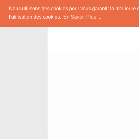
Skip
Rencontrer-Afro
Nous utilisons des cookies pour vous garantir la meilleure 
to
l'utilisation des cookies.
En Savoir Plus ...
content
Conseils pour des Rencontres Coquines a