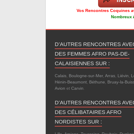
Vos Rencontres Coquines ave
Nombreux Av
D’AUTRES RENCONTRES AVE
DES FEMMES AFRO PAS-DE-
CALAISIENNES SUR :
Calais
,
Boulogne-sur-Mer
,
Arras
,
Liévin
,
L
Hénin-Beaumont
,
Béthune
,
Bruay-la-Buis
Avion
et
Carvin
.
D’AUTRES RENCONTRES AVE
DES CÉLIBATAIRES AFRO
NORDISTES SUR :
Lille
,
Amiens
,
Tourcoing
,
Roubaix
,
Dunker