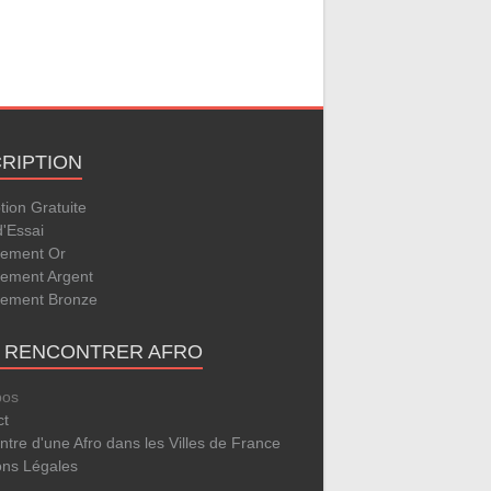
CRIPTION
ption Gratuite
d'Essai
ement Or
ement Argent
ement Bronze
E RENCONTRER AFRO
pos
ct
tre d'une Afro dans les Villes de France
ons Légales