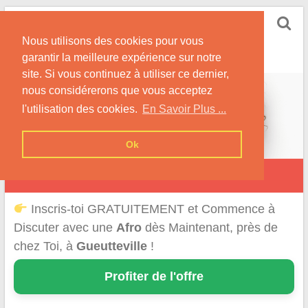
Skip
Rencontrer-Afro
to
Conseils pour des Rencontres Coquines avec des
Nous utilisons des cookies pour vous
content
Afros !
garantir la meilleure expérience sur notre
site. Si vous continuez à utiliser ce dernier,
nous considérerons que vous acceptez
l'utilisation des cookies.
En Savoir Plus ...
Ok
Gueutteville
Inscris-toi GRATUITEMENT et Commence à
Discuter avec une
Afro
dès Maintenant, près de
chez Toi, à
Gueutteville
!
Profiter de l'offre