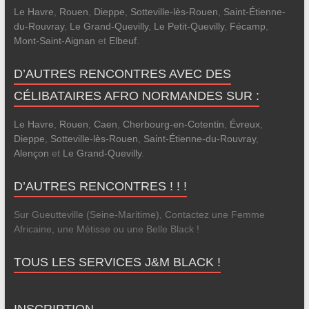
Le Havre
,
Rouen
,
Dieppe
,
Sotteville-lès-Rouen
,
Saint-Étienne-
du-Rouvray
,
Le Grand-Quevilly
,
Le Petit-Quevilly
,
Fécamp
,
Mont-Saint-Aignan
et
Elbeuf
.
D’AUTRES RENCONTRES AVEC DES
CÉLIBATAIRES AFRO NORMANDES SUR :
Le Havre
,
Rouen
,
Caen
,
Cherbourg-en-Cotentin
,
Évreux
,
Dieppe
,
Sotteville-lès-Rouen
,
Saint-Étienne-du-Rouvray
,
Alençon
et
Le Grand-Quevilly
.
D’AUTRES RENCONTRES ! ! !
Sur Gueutteville (Seine-Maritime), Contactez une Femme
Africaine, une Métisse ou une Belle Black !
TOUS LES SERVICES J&M BLACK !