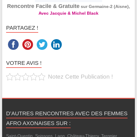
Rencontre Facile & Gratuite
sur Germaine-2 (Aisne),
Avec Jacquie & Michel Black
PARTAGEZ !
VOTRE AVIS !
Notez Cette Publication !
D’AUTRES RENCONTRES AVEC DES FEMMES
AFRO AXONAISES SUR :
Saint-Quentin
,
Soissons
,
Laon
,
Château-Thierry
,
Tergnier
,