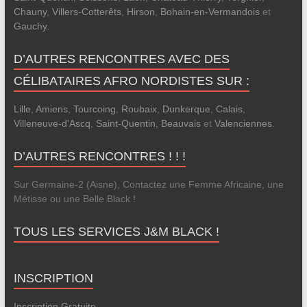
Chauny
,
Villers-Cotterêts
,
Hirson
,
Bohain-en-Vermandois
et
Gauchy
.
D’AUTRES RENCONTRES AVEC DES
CÉLIBATAIRES AFRO NORDISTES SUR :
Lille
,
Amiens
,
Tourcoing
,
Roubaix
,
Dunkerque
,
Calais
,
Villeneuve-d'Ascq
,
Saint-Quentin
,
Beauvais
et
Valenciennes
.
D’AUTRES RENCONTRES ! ! !
Sur Germaine-2 (Aisne), Contactez une Femme Africaine, une
Métisse ou une Belle Black !
TOUS LES SERVICES J&M BLACK !
INSCRIPTION
Inscription Gratuite