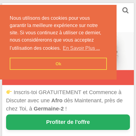
Skip
Rencontrer-Afro
to
Conseils pour des Rencontres Coquines avec des
Nous utilisons des cookies pour vous
content
Afros !
garantir la meilleure expérience sur notre
site. Si vous continuez à utiliser ce dernier,
nous considérerons que vous acceptez
l'utilisation des cookies.
En Savoir Plus ...
Ok
Germaine
Inscris-toi GRATUITEMENT et Commence à
Discuter avec une
Afro
dès Maintenant, près de
chez Toi, à
Germaine-2
!
Profiter de l'offre