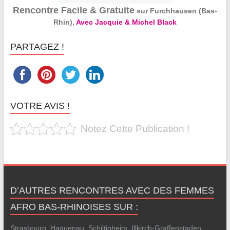
Rencontre Facile & Gratuite
sur Furchhausen (Bas-
Rhin),
Avec Jacquie & Michel Black
PARTAGEZ !
VOTRE AVIS !
Notez Cette Publication !
D’AUTRES RENCONTRES AVEC DES FEMMES
AFRO BAS-RHINOISES SUR :
Strasbourg
,
Haguenau
,
Schiltigheim
,
Illkirch-Graffenstaden
,