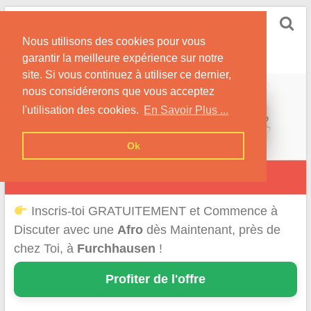
Skip
Rencontrer-Afro
to
Conseils pour des Rencontres Coquines avec des
Nous utilisons des cookies pour vous
content
Afros !
garantir la meilleure expérience sur notre
site. Si vous continuez à utiliser ce dernier,
nous considérerons que vous acceptez
l'utilisation des cookies.
En Savoir Plus ...
Ok
Furchhausen
Inscris-toi GRATUITEMENT et Commence à
Discuter avec une
Afro
dès Maintenant, près de
chez Toi, à
Furchhausen
!
Profiter de l'offre