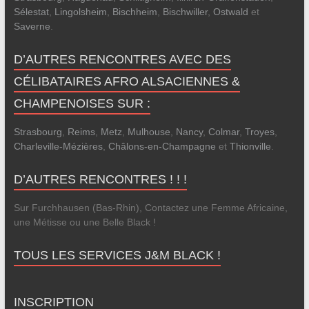
Sélestat
,
Lingolsheim
,
Bischheim
,
Bischwiller
,
Ostwald
et
Saverne
.
D’AUTRES RENCONTRES AVEC DES
CÉLIBATAIRES AFRO ALSACIENNES &
CHAMPENOISES SUR :
Strasbourg
,
Reims
,
Metz
,
Mulhouse
,
Nancy
,
Colmar
,
Troyes
,
Charleville-Mézières
,
Châlons-en-Champagne
et
Thionville
.
D’AUTRES RENCONTRES ! ! !
Sur Furchhausen (Bas-Rhin), Contactez une Femme Africaine,
une Métisse ou une Belle Black !
TOUS LES SERVICES J&M BLACK !
INSCRIPTION