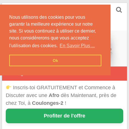
Skip
Rencontrer-Afro
to
Conseils pour des Rencontres Coquines avec des
Nous utilisons des cookies pour vous
content
Afros !
garantir la meilleure expérience sur notre
site. Si vous continuez à utiliser ce dernier,
nous considérerons que vous acceptez
l'utilisation des cookies.
En Savoir Plus ...
Ok
Coulonges
Inscris-toi GRATUITEMENT et Commence à
Discuter avec une
Afro
dès Maintenant, près de
chez Toi, à
Coulonges-2
!
Profiter de l'offre