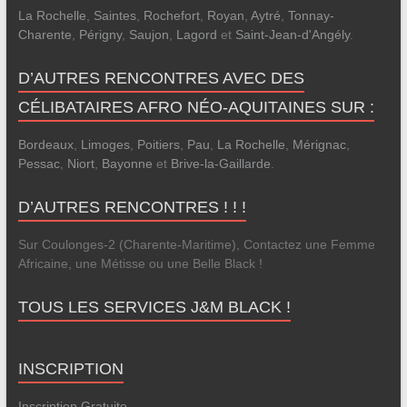
La Rochelle
,
Saintes
,
Rochefort
,
Royan
,
Aytré
,
Tonnay-
Charente
,
Périgny
,
Saujon
,
Lagord
et
Saint-Jean-d'Angély
.
D’AUTRES RENCONTRES AVEC DES
CÉLIBATAIRES AFRO NÉO-AQUITAINES SUR :
Bordeaux
,
Limoges
,
Poitiers
,
Pau
,
La Rochelle
,
Mérignac
,
Pessac
,
Niort
,
Bayonne
et
Brive-la-Gaillarde
.
D’AUTRES RENCONTRES ! ! !
Sur Coulonges-2 (Charente-Maritime), Contactez une Femme
Africaine, une Métisse ou une Belle Black !
TOUS LES SERVICES J&M BLACK !
INSCRIPTION
Inscription Gratuite