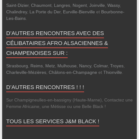
Saint-Dizier
,
Chaumont
,
Langres
,
Nogent
,
Joinville
,
Wassy
,
Chalindrey
,
La Porte du Der
,
Eurville-Bienville
et
Bourbonne-
Les-Bains
.
D’AUTRES RENCONTRES AVEC DES
CÉLIBATAIRES AFRO ALSACIENNES &
CHAMPENOISES SUR :
Strasbourg
,
Reims
,
Metz
,
Mulhouse
,
Nancy
,
Colmar
,
Troyes
,
Charleville-Mézières
,
Châlons-en-Champagne
et
Thionville
.
D’AUTRES RENCONTRES ! ! !
Sur Champigneulles-en-bassigny (Haute-Marne), Contactez une
Femme Africaine, une Métisse ou une Belle Black !
TOUS LES SERVICES J&M BLACK !