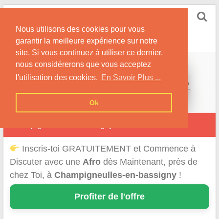
Skip
Rencontrer-Afro
to
Conseils pour des Rencontres Coquines avec des
Nous utilisons des cookies pour vous
content
Afros !
garantir la meilleure expérience sur notre
site. Si vous continuez à utiliser ce dernier,
nous considérerons que vous acceptez
l'utilisation des cookies.
En Savoir Plus ...
Ok
Champigneulles-en-Bassigny
Inscris-toi GRATUITEMENT et Commence à
Discuter avec une
Afro
dès Maintenant, près de
chez Toi, à
Champigneulles-en-bassigny
!
Profiter de l'offre