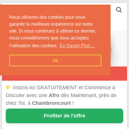
Skip
Rencontrer-Afro
to
Conseils pour des Rencontres Coquines avec des
Nous utilisons des cookies pour vous
content
Afros !
garantir la meilleure expérience sur notre
site. Si vous continuez à utiliser ce dernier,
nous considérerons que vous acceptez
l'utilisation des cookies.
En Savoir Plus ...
Ok
Chambroncourt
Inscris-toi GRATUITEMENT et Commence à
Discuter avec une
Afro
dès Maintenant, près de
chez Toi, à
Chambroncourt
!
Profiter de l'offre