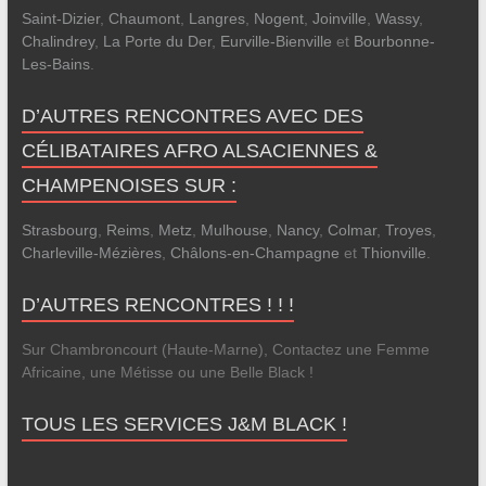
Saint-Dizier
,
Chaumont
,
Langres
,
Nogent
,
Joinville
,
Wassy
,
Chalindrey
,
La Porte du Der
,
Eurville-Bienville
et
Bourbonne-
Les-Bains
.
D’AUTRES RENCONTRES AVEC DES
CÉLIBATAIRES AFRO ALSACIENNES &
CHAMPENOISES SUR :
Strasbourg
,
Reims
,
Metz
,
Mulhouse
,
Nancy
,
Colmar
,
Troyes
,
Charleville-Mézières
,
Châlons-en-Champagne
et
Thionville
.
D’AUTRES RENCONTRES ! ! !
Sur Chambroncourt (Haute-Marne), Contactez une Femme
Africaine, une Métisse ou une Belle Black !
TOUS LES SERVICES J&M BLACK !