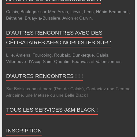
Calais
,
Boulogne-sur-Mer
,
Arras
,
Liévin
,
Lens
,
Hénin-Beaumont
,
Béthune
,
Bruay-la-Buissière
,
Avion
et
Carvin
.
D’AUTRES RENCONTRES AVEC DES
CÉLIBATAIRES AFRO NORDISTES SUR :
Lille
,
Amiens
,
Tourcoing
,
Roubaix
,
Dunkerque
,
Calais
,
Villeneuve-d'Ascq
,
Saint-Quentin
,
Beauvais
et
Valenciennes
.
D’AUTRES RENCONTRES ! ! !
Sur Boisleux-saint-marc (Pas-de-Calais), Contactez une Femme
Africaine, une Métisse ou une Belle Black !
TOUS LES SERVICES J&M BLACK !
INSCRIPTION