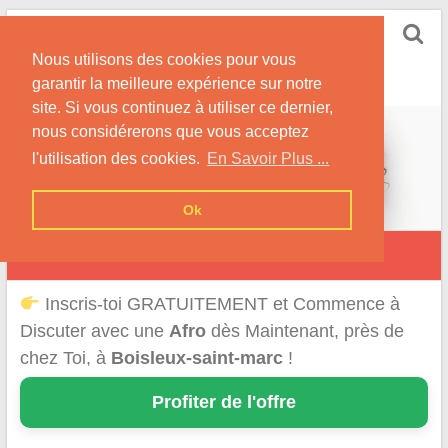
Skip
Rencontrer-Afro
to
Conseils pour des Rencontres Coquines avec des
Nous utilisons des cookies pour vous
content
Afros !
garantir la meilleure expérience sur notre
site. Si vous continuez à utiliser ce dernier,
nous considérerons que vous acceptez
l'utilisation des cookies.
En Savoir Plus ...
Ok
Boisleux-Saint-Marc
Inscris-toi GRATUITEMENT et Commence à
Discuter avec une
Afro
dès Maintenant, près de
chez Toi, à
Boisleux-saint-marc
!
Profiter de l'offre