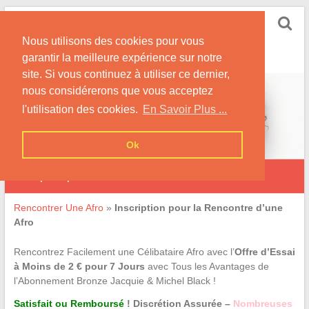
Skip
Rencontrer-Afro
to
Conseils pour des Rencontres Coquines avec des
Nous utilisons des cookies pour vous
content
Afros !
garantir la meilleure expérience sur notre
site. Si vous continuez à utiliser ce dernier,
nous considérerons que vous acceptez
l'utilisation des cookies.
En Savoir Plus ...
Ok
Inscription pour la Rencontre d’une Afro
Rencontrer Une Afro
»
Inscription pour la Rencontre d’une
Afro
Rencontrez Facilement une Célibataire Afro avec l’
Offre d’Essai
à Moins de 2 € pour 7 Jours
avec Tous les Avantages de
l’Abonnement Bronze Jacquie & Michel Black !
Satisfait ou Remboursé
! Discrétion Assurée –
Nombreuses