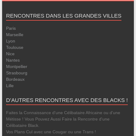
RENCONTRES DANS LES GRANDES VILLES
Paris
Marseille
Lyon
Toulouse
Nice
Nantes
Montpellier
Strasbourg
Bordeaux
Lille
D’AUTRES RENCONTRES AVEC DES BLACKS !
Faites la Connaissance d'une Célibataire Africaine ou d'une
Métisse ! Vous Pouvez Aussi Faire la Rencontre d'une
Célibataire Black.
Vos Plans Cul avec une Cougar ou une Trans !