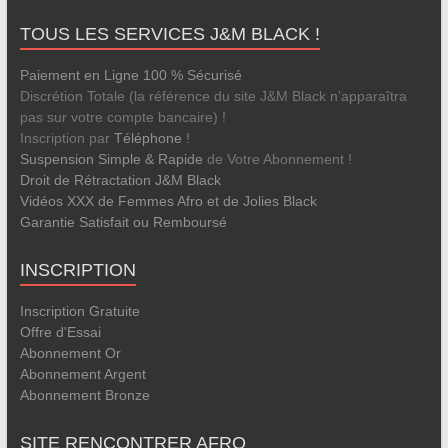
TOUS LES SERVICES J&M BLACK !
Paiement en Ligne 100 % Sécurisé
Discrétion Totale (la référence du site J&M Black n’apparaîtra
pas sur votre compte bancaire) !
Inscription par
Téléphone
!
Suspension Simple & Rapide
de Votre Abonnement !
Droit de Rétractation J&M Black
Vidéos XXX de Femmes Afro et de Jolies Black
Garantie Satisfait ou Remboursé
INSCRIPTION
Inscription Gratuite
Offre d'Essai
Abonnement Or
Abonnement Argent
Abonnement Bronze
SITE RENCONTRER AFRO